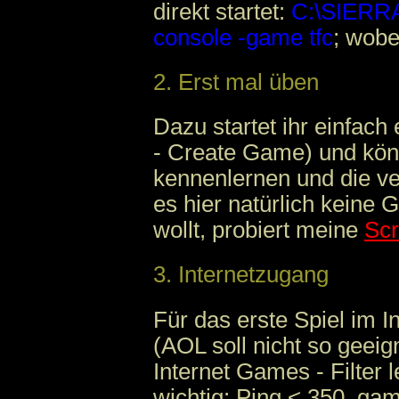
direkt startet:
C:\SIERRA\
console -game tfc
; wobe
2. Erst mal üben
Dazu startet ihr einfac
- Create Game) und kön
kennenlernen und die ve
es hier natürlich keine 
wollt, probiert meine
Scr
3. Internetzugang
Für das erste Spiel im I
(AOL soll nicht so geeig
Internet Games - Filter l
wichtig: Ping < 350, ga